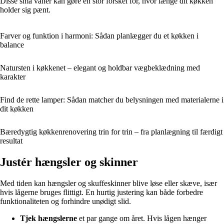
Disse små vaner kan gøre en stor forskel for, hvor længe dit køkken
holder sig pænt.
Farver og funktion i harmoni: Sådan planlægger du et køkken i
balance
Natursten i køkkenet – elegant og holdbar vægbeklædning med
karakter
Find de rette lamper: Sådan matcher du belysningen med materialerne i
dit køkken
Bæredygtig køkkenrenovering trin for trin – fra planlægning til færdigt
resultat
Justér hængsler og skinner
Med tiden kan hængsler og skuffeskinner blive løse eller skæve, især
hvis lågerne bruges flittigt. En hurtig justering kan både forbedre
funktionaliteten og forhindre unødigt slid.
Tjek hængslerne
et par gange om året. Hvis lågen hænger