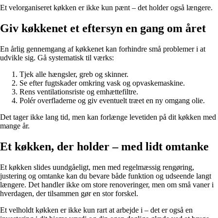
Et velorganiseret køkken er ikke kun pænt – det holder også længere.
Giv køkkenet et eftersyn en gang om året
En årlig gennemgang af køkkenet kan forhindre små problemer i at
udvikle sig. Gå systematisk til værks:
Tjek alle hængsler, greb og skinner.
Se efter fugtskader omkring vask og opvaskemaskine.
Rens ventilationsriste og emhættefiltre.
Polér overfladerne og giv eventuelt træet en ny omgang olie.
Det tager ikke lang tid, men kan forlænge levetiden på dit køkken med
mange år.
Et køkken, der holder – med lidt omtanke
Et køkken slides uundgåeligt, men med regelmæssig rengøring,
justering og omtanke kan du bevare både funktion og udseende langt
længere. Det handler ikke om store renoveringer, men om små vaner i
hverdagen, der tilsammen gør en stor forskel.
Et velholdt køkken er ikke kun rart at arbejde i – det er også en