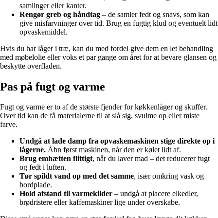
samlinger eller kanter.
Rengør greb og håndtag
– de samler fedt og snavs, som kan
give misfarvninger over tid. Brug en fugtig klud og eventuelt lidt
opvaskemiddel.
Hvis du har låger i træ, kan du med fordel give dem en let behandling
med møbelolie eller voks et par gange om året for at bevare glansen og
beskytte overfladen.
Pas på fugt og varme
Fugt og varme er to af de største fjender for køkkenlåger og skuffer.
Over tid kan de få materialerne til at slå sig, svulme op eller miste
farve.
Undgå at lade damp fra opvaskemaskinen stige direkte op i
lågerne.
Åbn først maskinen, når den er kølet lidt af.
Brug emhætten flittigt
, når du laver mad – det reducerer fugt
og fedt i luften.
Tør spildt vand op med det samme
, især omkring vask og
bordplade.
Hold afstand til varmekilder
– undgå at placere elkedler,
brødristere eller kaffemaskiner lige under overskabe.