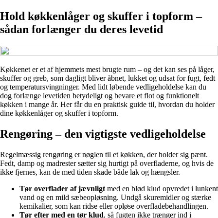
Hold køkkenlåger og skuffer i topform –
sådan forlænger du deres levetid
Køkkenet er et af hjemmets mest brugte rum – og det kan ses på låger,
skuffer og greb, som dagligt bliver åbnet, lukket og udsat for fugt, fedt
og temperatursvingninger. Med lidt løbende vedligeholdelse kan du
dog forlænge levetiden betydeligt og bevare et flot og funktionelt
køkken i mange år. Her får du en praktisk guide til, hvordan du holder
dine køkkenlåger og skuffer i topform.
Rengøring – den vigtigste vedligeholdelse
Regelmæssig rengøring er nøglen til et køkken, der holder sig pænt.
Fedt, damp og madrester sætter sig hurtigt på overfladerne, og hvis de
ikke fjernes, kan de med tiden skade både lak og hængsler.
Tør overflader af jævnligt
med en blød klud opvredet i lunkent
vand og en mild sæbeopløsning. Undgå skuremidler og stærke
kemikalier, som kan ridse eller opløse overfladebehandlingen.
Tør efter med en tør klud
, så fugten ikke trænger ind i