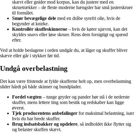
skævt eller gnider mod korpus, kan du justere med en
skruetrækker – de fleste moderne hængsler har små justerskruer
til formålet.
Smør bevægelige dele
med en dråbe syrefri olie, hvis de
begynder at knirke.
Kontrollér skuffeskinnerne
– hvis de kører ujævnt, kan det
skyldes snavs eller løse skruer. Rens dem forsigtigt og spænd
efter.
Ved at holde beslagene i orden undgår du, at låger og skuffer bliver
skæve eller går i stykker før tid.
Undgå overbelastning
Det kan være fristende at fylde skufferne helt op, men overbelastning
slider hårdt på både skinner og bundplader.
Fordel vægten
– tunge gryder og pander bør stå i de nederste
skuffer, mens lettere ting som bestik og redskaber kan ligge
øverst.
Tjek producentens anbefalinger
for maksimal belastning, især
hvis du har brede skuffer.
Brug indsatsbakker og opdelere
, så indholdet ikke flytter sig
og belaster skuffen skævt.