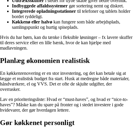
Udtræksskuffer
i stedet for dybe skabe giver bedre overblik.
Indbyggede affaldssystemer
gør sortering nemt og diskret.
Integrerede opladningsstationer
til telefoner og tablets holder
bordet ryddeligt.
Køkkenø eller halvø
kan fungere som både arbejdsplads,
samlingspunkt og hurtig spiseplads.
Hvis du har børn, kan du tænke i fleksible løsninger – fx lavere skuffer
til deres service eller en lille bænk, hvor de kan hjælpe med
madlavningen.
Planlæg økonomien realistisk
En køkkenrenovering er en stor investering, og det kan betale sig at
lægge et realistisk budget fra start. Husk at medregne både materialer,
håndværkere, el og VVS. Det er ofte de skjulte udgifter, der
overrasker.
Lav en prioriteringsliste: Hvad er “must-haves”, og hvad er “nice-to-
haves”? Måske kan du spare på fronter og i stedet investere i gode
hvidevarer, der gør hverdagen lettere.
Gør køkkenet personligt