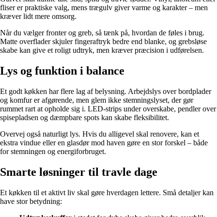
fliser er praktiske valg, mens trægulv giver varme og karakter – men
kræver lidt mere omsorg.
Når du vælger fronter og greb, så tænk på, hvordan de føles i brug.
Matte overflader skjuler fingeraftryk bedre end blanke, og grebsløse
skabe kan give et roligt udtryk, men kræver præcision i udførelsen.
Lys og funktion i balance
Et godt køkken har flere lag af belysning. Arbejdslys over bordplader
og komfur er afgørende, men glem ikke stemningslyset, der gør
rummet rart at opholde sig i. LED-strips under overskabe, pendler over
spisepladsen og dæmpbare spots kan skabe fleksibilitet.
Overvej også naturligt lys. Hvis du alligevel skal renovere, kan et
ekstra vindue eller en glasdør mod haven gøre en stor forskel – både
for stemningen og energiforbruget.
Smarte løsninger til travle dage
Et køkken til et aktivt liv skal gøre hverdagen lettere. Små detaljer kan
have stor betydning: