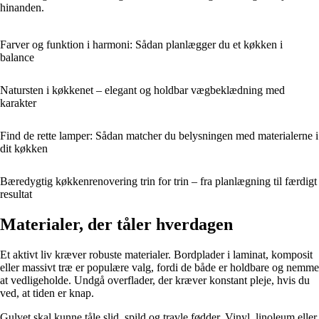
hinanden.
Farver og funktion i harmoni: Sådan planlægger du et køkken i
balance
Natursten i køkkenet – elegant og holdbar vægbeklædning med
karakter
Find de rette lamper: Sådan matcher du belysningen med materialerne i
dit køkken
Bæredygtig køkkenrenovering trin for trin – fra planlægning til færdigt
resultat
Materialer, der tåler hverdagen
Et aktivt liv kræver robuste materialer. Bordplader i laminat, komposit
eller massivt træ er populære valg, fordi de både er holdbare og nemme
at vedligeholde. Undgå overflader, der kræver konstant pleje, hvis du
ved, at tiden er knap.
Gulvet skal kunne tåle slid, spild og travle fødder. Vinyl, linoleum eller