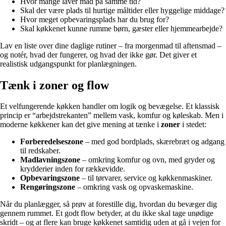
Hvor mange laver mad på samme tid?
Skal der være plads til hurtige måltider eller hyggelige middage?
Hvor meget opbevaringsplads har du brug for?
Skal køkkenet kunne rumme børn, gæster eller hjemmearbejde?
Lav en liste over dine daglige rutiner – fra morgenmad til aftensmad –
og notér, hvad der fungerer, og hvad der ikke gør. Det giver et
realistisk udgangspunkt for planlægningen.
Tænk i zoner og flow
Et velfungerende køkken handler om logik og bevægelse. Et klassisk
princip er “arbejdstrekanten” mellem vask, komfur og køleskab. Men i
moderne køkkener kan det give mening at tænke i
zoner
i stedet:
Forberedelseszone
– med god bordplads, skærebræt og adgang
til redskaber.
Madlavningszone
– omkring komfur og ovn, med gryder og
krydderier inden for rækkevidde.
Opbevaringszone
– til tørvarer, service og køkkenmaskiner.
Rengøringszone
– omkring vask og opvaskemaskine.
Når du planlægger, så prøv at forestille dig, hvordan du bevæger dig
gennem rummet. Et godt flow betyder, at du ikke skal tage unødige
skridt – og at flere kan bruge køkkenet samtidig uden at gå i vejen for