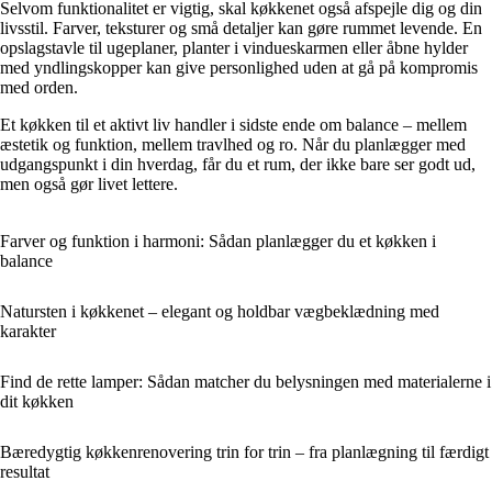
Selvom funktionalitet er vigtig, skal køkkenet også afspejle dig og din
livsstil. Farver, teksturer og små detaljer kan gøre rummet levende. En
opslagstavle til ugeplaner, planter i vindueskarmen eller åbne hylder
med yndlingskopper kan give personlighed uden at gå på kompromis
med orden.
Et køkken til et aktivt liv handler i sidste ende om balance – mellem
æstetik og funktion, mellem travlhed og ro. Når du planlægger med
udgangspunkt i din hverdag, får du et rum, der ikke bare ser godt ud,
men også gør livet lettere.
Farver og funktion i harmoni: Sådan planlægger du et køkken i
balance
Natursten i køkkenet – elegant og holdbar vægbeklædning med
karakter
Find de rette lamper: Sådan matcher du belysningen med materialerne i
dit køkken
Bæredygtig køkkenrenovering trin for trin – fra planlægning til færdigt
resultat