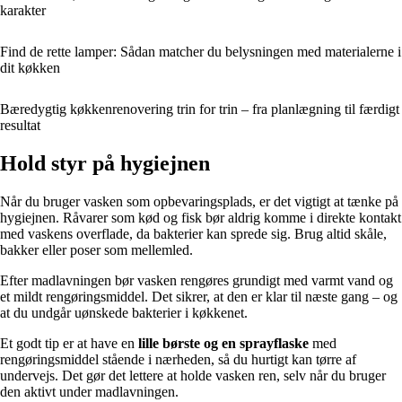
karakter
Find de rette lamper: Sådan matcher du belysningen med materialerne i
dit køkken
Bæredygtig køkkenrenovering trin for trin – fra planlægning til færdigt
resultat
Hold styr på hygiejnen
Når du bruger vasken som opbevaringsplads, er det vigtigt at tænke på
hygiejnen. Råvarer som kød og fisk bør aldrig komme i direkte kontakt
med vaskens overflade, da bakterier kan sprede sig. Brug altid skåle,
bakker eller poser som mellemled.
Efter madlavningen bør vasken rengøres grundigt med varmt vand og
et mildt rengøringsmiddel. Det sikrer, at den er klar til næste gang – og
at du undgår uønskede bakterier i køkkenet.
Et godt tip er at have en
lille børste og en sprayflaske
med
rengøringsmiddel stående i nærheden, så du hurtigt kan tørre af
undervejs. Det gør det lettere at holde vasken ren, selv når du bruger
den aktivt under madlavningen.