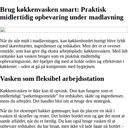
Brug køkkenvasken smart: Praktisk
midlertidig opbevaring under madlavning
Når du står midt i madlavningen, kan køkkenbordet hurtigt blive fyldt
med skærebrætter, ingredienser og redskaber. Men der er et overset
område, som kan give dig ekstra arbejdsplads: køkkenvasken. Med lidt
omtanke kan vasken bruges som en praktisk midlertidig
opbevaringszone, der hjælper dig med at holde orden og effektivitet i
køkkenet – uden at gå på kompromis med hygiejnen.
Vasken som fleksibel arbejdsstation
Køkkenvasken er ikke kun til opvask. Den kan fungere som et
midlertidigt “parkeringsområde” for redskaber, skåle og ingredienser,
mens du arbejder. Det handler blot om at bruge den strategisk.
Når du for eksempel hakker grøntsager, kan du placere en skål i
vasken til skræller og rester. Det holder bordet rent og gør det nemt at
samle affaldet, når du er færdig. Du kan også bruge vasken til at
opbevare redskaber, du har brugt, men ikke vil lade ligge på bordet –