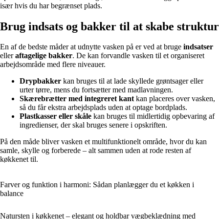
især hvis du har begrænset plads.
Brug indsats og bakker til at skabe struktur
En af de bedste måder at udnytte vasken på er ved at bruge
indsatser
eller
aftagelige bakker
. De kan forvandle vasken til et organiseret
arbejdsområde med flere niveauer.
Drypbakker
kan bruges til at lade skyllede grøntsager eller
urter tørre, mens du fortsætter med madlavningen.
Skærebrætter med integreret kant
kan placeres over vasken,
så du får ekstra arbejdsplads uden at optage bordplads.
Plastkasser eller skåle
kan bruges til midlertidig opbevaring af
ingredienser, der skal bruges senere i opskriften.
På den måde bliver vasken et multifunktionelt område, hvor du kan
samle, skylle og forberede – alt sammen uden at rode resten af
køkkenet til.
Farver og funktion i harmoni: Sådan planlægger du et køkken i
balance
Natursten i køkkenet – elegant og holdbar vægbeklædning med