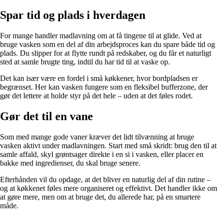
Spar tid og plads i hverdagen
For mange handler madlavning om at få tingene til at glide. Ved at
bruge vasken som en del af din arbejdsproces kan du spare både tid og
plads. Du slipper for at flytte rundt på redskaber, og du får et naturligt
sted at samle brugte ting, indtil du har tid til at vaske op.
Det kan især være en fordel i små køkkener, hvor bordpladsen er
begrænset. Her kan vasken fungere som en fleksibel bufferzone, der
gør det lettere at holde styr på det hele – uden at det føles rodet.
Gør det til en vane
Som med mange gode vaner kræver det lidt tilvænning at bruge
vasken aktivt under madlavningen. Start med små skridt: brug den til at
samle affald, skyl grøntsager direkte i en si i vasken, eller placer en
bakke med ingredienser, du skal bruge senere.
Efterhånden vil du opdage, at det bliver en naturlig del af din rutine –
og at køkkenet føles mere organiseret og effektivt. Det handler ikke om
at gøre mere, men om at bruge det, du allerede har, på en smartere
måde.